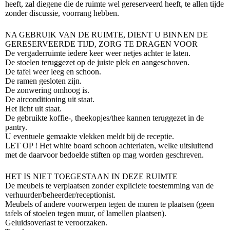
heeft, zal diegene die de ruimte wel gereserveerd heeft, te allen tijde
zonder discussie, voorrang hebben.
NA GEBRUIK VAN DE RUIMTE, DIENT U BINNEN DE
GERESERVEERDE TIJD, ZORG TE DRAGEN VOOR
De vergaderruimte iedere keer weer netjes achter te laten.
De stoelen teruggezet op de juiste plek en aangeschoven.
De tafel weer leeg en schoon.
De ramen gesloten zijn.
De zonwering omhoog is.
De airconditioning uit staat.
Het licht uit staat.
De gebruikte koffie-, theekopjes/thee kannen teruggezet in de
pantry.
U eventuele gemaakte vlekken meldt bij de receptie.
LET OP ! Het white board schoon achterlaten, welke uitsluitend
met de daarvoor bedoelde stiften op mag worden geschreven.
HET IS NIET TOEGESTAAN IN DEZE RUIMTE
De meubels te verplaatsen zonder expliciete toestemming van de
verhuurder/beheerder/receptionist.
Meubels of andere voorwerpen tegen de muren te plaatsen (geen
tafels of stoelen tegen muur, of lamellen plaatsen).
Geluidsoverlast te veroorzaken.